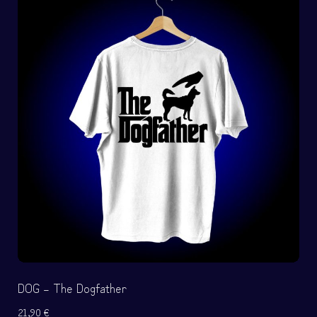
DOG – The Dogfather
21,90
€