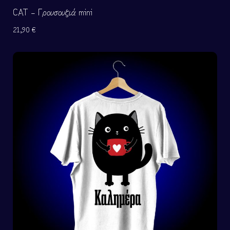
CAT – Γρουσουζιά mini
21,90
€