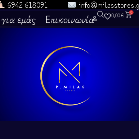
6942 618091
info@milasstores.
0
για εμάς
Επικοινωνία
0,00
€
α