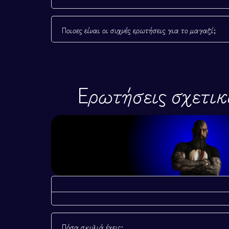
Εντοπισμός παραγγ
Συχνές ερωτήσεις
Ποιοες είναι οι συχνές ερωτήσεις για το μαγαζί;
Ερωτήσεις σχετικ
Πόσα σκυλιά έχεις;