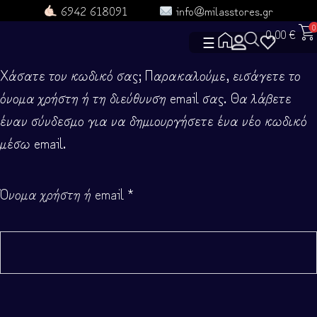
6942 618091
info@milasstores.gr
0
0,00
€
☰
Χάσατε τον κωδικό σας; Παρακαλούμε, εισάγετε το
όνομα χρήστη ή τη διεύθυνση email σας. Θα λάβετε
ΑΡΧΙΚΗ
έναν σύνδεσμο για να δημιουργήσετε ένα νέο κωδικό
μέσω email.
ΔΕΣ ΟΛΑ ΤΑ ΠΡΟΪΟΝΤΑ
Όνομα χρήστη ή email
*
ΕΠΙΚΟΙΝΩΝΙΑ
ΡΟYΧΑ
ΤΣΑΝΤΟΥΛΙΝΙΑ