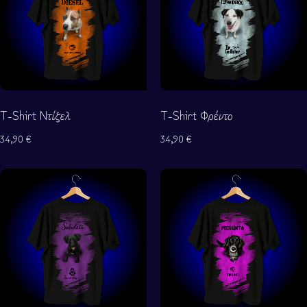
T-Shirt Ντίζελ
T-Shirt Φρέντο
34,90
€
34,90
€