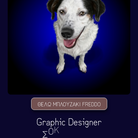
ΘΕΛΩ ΜΠΛΟYΖΑΚΙ FREDDO
Graphic Designer
Σ
Ο
Κ
Ο
Λ
Α
Τ
Α
Κ
Ι