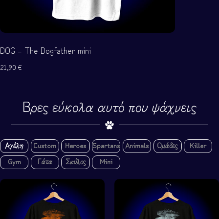
DOG – Καλημέρα mini
CAT – Μια
21,90
€
21,90
€
Βρες εύκολα αυτό που ψάχνεις
Αγέλη
Custom
Heroes
Spartans
Animals
Ομάδες
Killer
Gym
Γάτα
Σκύλος
Mini