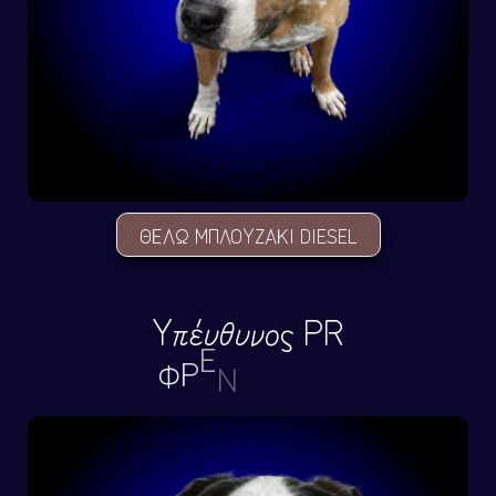
ΘΕΛΩ ΜΠΛΟYΖΑΚΙ DIESEL
Yπέυθυνος PR
Φ
Ρ
Ε
Ν
Τ
Α
Ρ
Α
Σ