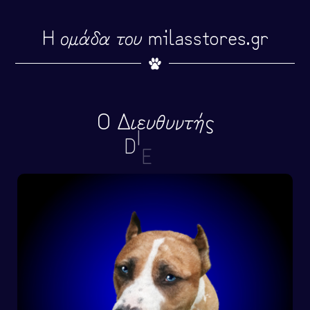
Η ομάδα του milasstores.gr
Ο Διευθυντής
D
I
E
S
E
L