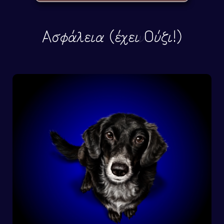
Ασφάλεια (έχει Ούζι!)
Α
Τ
Μ
Ε
Ρ
Ε
Ν
Ι
Κ