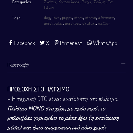
Categories
Ζωάκια
,
Κοντομάνικα
,
Ρούχα
,
Σκύλος
,
Τα
Πάντα
Tags
dog
,
love
,
puppy
,
stray
,
strays
,
αδέσποτα
,
αδεσποτάκι
,
αδέσποτο
,
σκυλάκι
,
σκύλος
Facebook
X
Pinterest
WhatsApp
Περιγραφή
ΠΡΟΣΟΧΗ ΣΤΟ ΠΛΥΣΙΜΟ
– Η τεχνική DTG είναι ευαίσθητη στο πλύσιμο.
Πλύσιμο ΜΟΝΟ στο χέρι, με κρύο νερό, το
μπλουζάκι γυρισμένο το μέσα έξω (η εκτύπωση
μέσα) και ήπιο απορρυπαντικό μόνο χωρίς