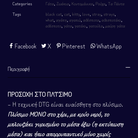
Categories
Γάτα
,
Ζωάκια
,
Κοντομάνικα
,
Ρούχα
,
Τα Πάντα
Tags
black cat
,
cat
,
kitty
,
love
,
stray
,
strays
,
what
,
αγάπη
,
αγαπώ
,
αδέσποτα
,
αδεσποτάκι
,
αδέσποτο
,
γάτα
,
γατάκι
,
γατούλα
,
μαύρη γάτα
Facebook
X
Pinterest
WhatsApp
Περιγραφή
ΠΡΟΣΟΧΗ ΣΤΟ ΠΛΥΣΙΜΟ
– Η τεχνική DTG είναι ευαίσθητη στο πλύσιμο.
Πλύσιμο ΜΟΝΟ στο χέρι, με κρύο νερό, το
μπλουζάκι γυρισμένο το μέσα έξω (η εκτύπωση
μέσα) και ήπιο απορρυπαντικό μόνο χωρίς