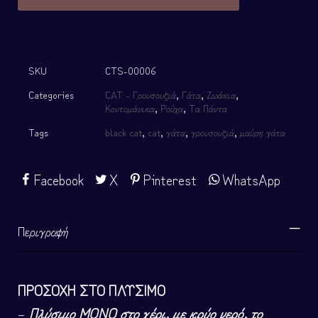
SKU
CTS-00006
Categories
CAT - Γρουσουζιά
,
Γάτα
,
Ζωάκια
,
Κοντομάνικα
,
Ρούχα
,
Τα Πάντα
Tags
black cat
,
cat
,
γάτα
,
γρουσουζιά
,
μαύρη γάτα
Facebook
X
Pinterest
WhatsApp
Περιγραφή
ΠΡΟΣΟΧΗ ΣΤΟ ΠΛΥΣΙΜΟ
–
Πλύσιμο ΜΟΝΟ στο χέρι, με κρύο νερό, το