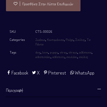
Προσθήκη Στην Λίστα Επιθυμιών
SKU
CTS-00026
Categories
Ζωάκια
,
Κοντομάνικα
,
Ρούχα
,
Σκύλος
,
Τα
Πάντα
Tags
dog
,
love
,
puppy
,
stray
,
strays
,
αδέσποτα
,
αδεσποτάκι
,
αδέσποτο
,
σκυλάκι
,
σκύλος
Facebook
X
Pinterest
WhatsApp
Περιγραφή