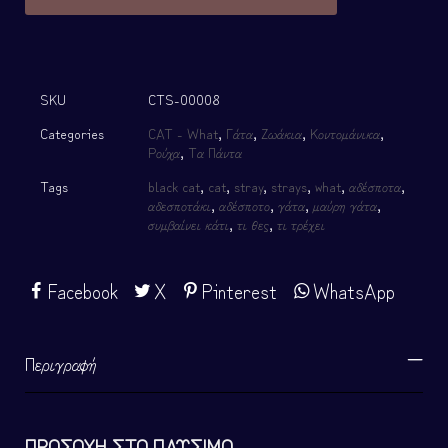
SKU
CTS-00008
Categories
CAT - What
,
Γάτα
,
Ζωάκια
,
Κοντομάνικα
,
Ρούχα
,
Τα Πάντα
Tags
black cat
,
cat
,
stray
,
strays
,
what
,
αδέσποτα
,
αδεσποτάκι
,
αδέσποτο
,
γάτα
,
μαύρη γάτα
,
συμβαίνει κάτι
,
τι θες
,
τι τρέχει
Facebook
X
Pinterest
WhatsApp
Περιγραφή
ΠΡΟΣΟΧΗ ΣΤΟ ΠΛΥΣΙΜΟ