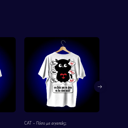
CAT – Πόσο με αγαπάς;
CAT – Ο κό