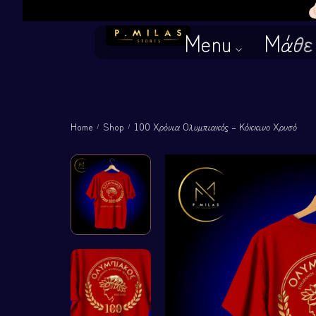
Menu
Μάθε 
Αρχική
Δες όλα τα προϊόντ
Home
Shop
100 Χρόνια Ολυμπιακός – Κόκκινο Χρυσό
/
/
────────
Ρούχα Αγέλης
Γατόρουχα
Σκυλόρουχα
Για σκληρούς!