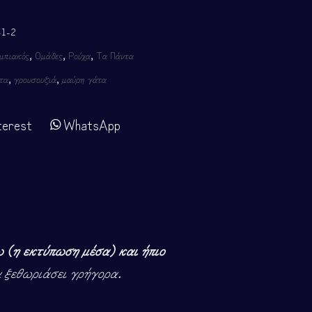
-1-2
μπιακός
,
Ομάδες
,
Ρούχα
,
Τα Πάντα
τα
,
γρουσουζιά
,
μαύρη γάτα
terest
WhatsApp
ω (η εκτύπωση μέσα) και ήπιο
α ξεθωριάσει γρήγορα.