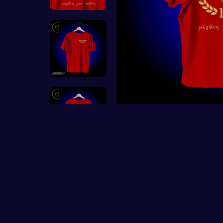
Heroes and Villain
Γυμναστήριο
Ομάδες
Τσαντουλίνια
Φτιάξτο
────────
Όροι χρήσης
Πολιτική Αλλαγών