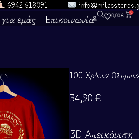
6942 618091
info@milasstores.
0
για εμάς
Επικοινωνία
0,00
€
α
100 Χρόνια Ολυμπι
34,90
€
3D Απεικόνιση