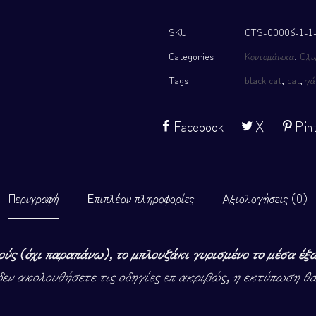
SKU
CTS-00006-1-1
Categories
Κοντομάνικα
,
Ολυ
Tags
black cat
,
cat
,
γά
Facebook
X
Pin
Περιγραφή
Επιπλέον πληροφορίες
Αξιολογήσεις (0)
ούς (όχι παραπάνω), το μπλουζάκι γυρισμένο το μέσα έξ
δεν ακολουθήσετε τις οδηγίες επ ακριβώς, η εκτύπωση θ