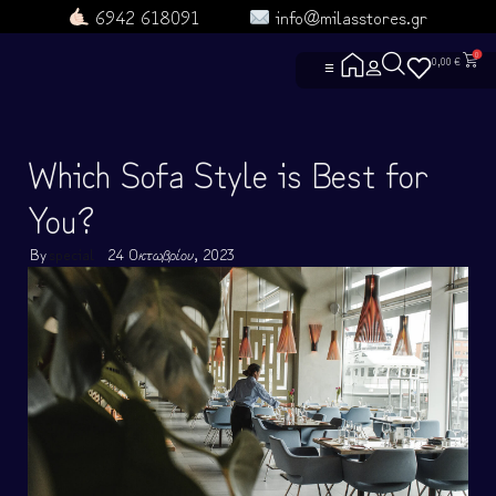
6942 618091
info@milasstores.gr
0
0,00
€
☰
ΑΡΧΙΚΗ
Which Sofa Style is Best for
ΔΕΣ ΟΛΑ ΤΑ ΠΡΟΪΟΝΤΑ
ΕΠΙΚΟΙΝΩΝΙΑ
You?
ΡΟYΧΑ ΑΓΕΛΗΣ
ΡΟYΧΑ
By
special
24 Οκτωβρίου, 2023
ΓΑΤΟΡΟYΧΑ
ΤΣΑΝΤΟΥΛΙΝΙΑ
ΣΚYΛΟΡΟYΧΑ
ΜΑΘΕ ΓΙΑ ΕΜΑΣ
ΧΡΗΣΙΜΕΣ ΣΕΛΙΔΕΣ
ΓΙΑ ΣΚΛΗΡΟYΣ
ΕΝΤΟΠΙΣΜΟΣ Π
Heroes and Villa
ΟΡΟΙ ΧΡΗΣΗΣ
ΓΥΜΝΑΣΤΗΡΙΟ
Πολιτική Αλλαγώ
ΟΜΑΔΕΣ
ΣYΧΝΕΣ ΕΡΩΤΗ
ΦΤΙΑΞΤΟ