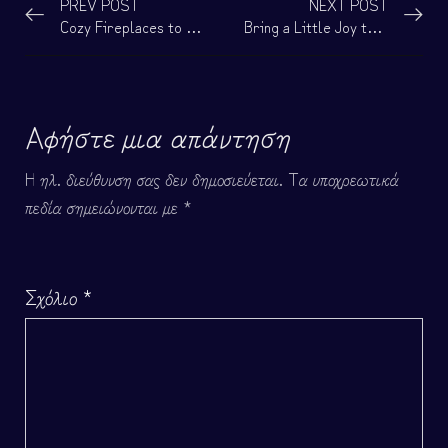
PREV POST
NEXT POST
Cozy Fireplaces to Take the Chill
Bring a Little Joy to Your Days With These 14 Items
Αφήστε μια απάντηση
Η ηλ. διεύθυνση σας δεν δημοσιεύεται.
Τα υποχρεωτικά
πεδία σημειώνονται με
*
Σχόλιο
*