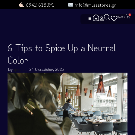
6942 618091
info@milasstores.gr
0
0,00
€
☰
ΑΡΧΙΚΗ
6 Tips to Spice Up a Neutral
ΔΕΣ ΟΛΑ ΤΑ ΠΡΟΪΟΝΤΑ
ΕΠΙΚΟΙΝΩΝΙΑ
Color
ΡΟYΧΑ ΑΓΕΛΗΣ
ΡΟYΧΑ
By
special
24 Οκτωβρίου, 2023
ΓΑΤΟΡΟYΧΑ
ΤΣΑΝΤΟΥΛΙΝΙΑ
ΣΚYΛΟΡΟYΧΑ
ΜΑΘΕ ΓΙΑ ΕΜΑΣ
ΧΡΗΣΙΜΕΣ ΣΕΛΙΔΕΣ
ΓΙΑ ΣΚΛΗΡΟYΣ
ΕΝΤΟΠΙΣΜΟΣ Π
Heroes and Villa
ΟΡΟΙ ΧΡΗΣΗΣ
ΓΥΜΝΑΣΤΗΡΙΟ
Πολιτική Αλλαγώ
ΟΜΑΔΕΣ
ΣYΧΝΕΣ ΕΡΩΤΗ
ΦΤΙΑΞΤΟ