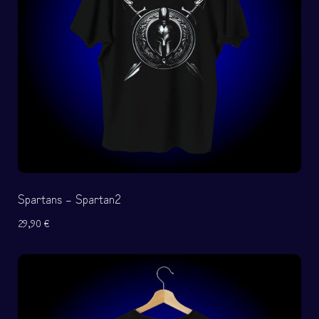
Spartans – Spartan2
29,90
€