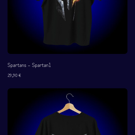
Spartans – Spartan1
29,90
€