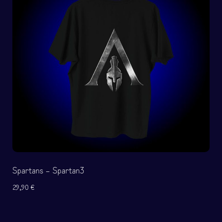
Spartans – Spartan3
29,90
€