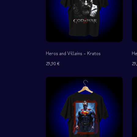
Εντοπισμός παραγγ
Συχνές ερωτήσεις
Heros and Villains – Kratos
He
29,90
€
29