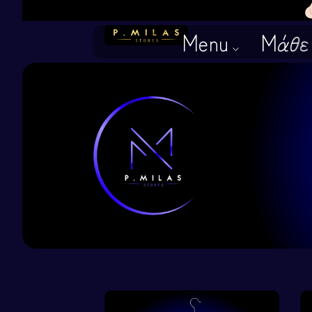
Menu
Μάθε 
Αρχική
Δες όλα τα προϊόντ
────────
Ρούχα Αγέλης
Γατόρουχα
Σκυλόρουχα
Για σκληρούς!