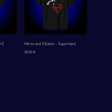
er2
Heros and Villains – Superman1
29,90
€