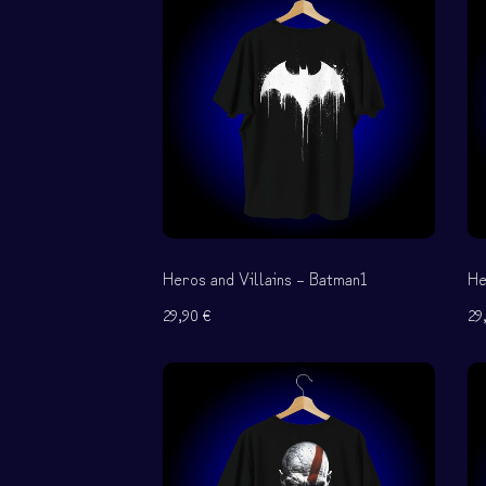
Heroes and Villain
Γυμναστήριο
Ομάδες
Τσαντουλίνια
Φτιάξτο
Heros and Villains – Batman1
He
29,90
€
29
────────
Όροι χρήσης
Πολιτική Αλλαγών