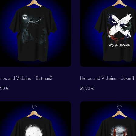
s
ros and Villains – Batman2
Heros and Villains – Joker1
,90
€
29,90
€
 – Επιστροφών