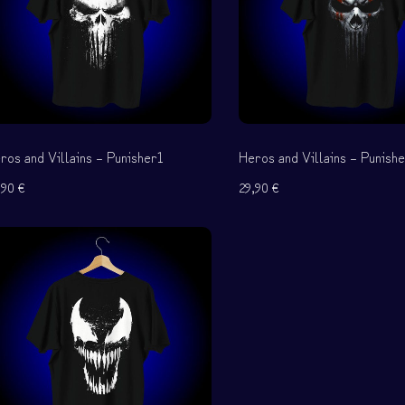
ελίας
ros and Villains – Punisher1
Heros and Villains – Punish
,90
€
29,90
€