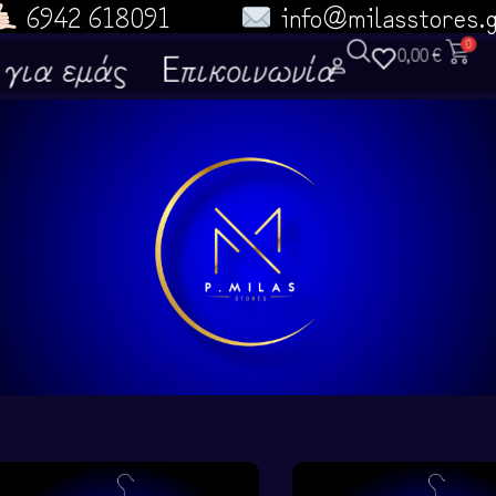
6942 618091
info@milasstores.
0
για εμάς
Επικοινωνία
0,00
€
α