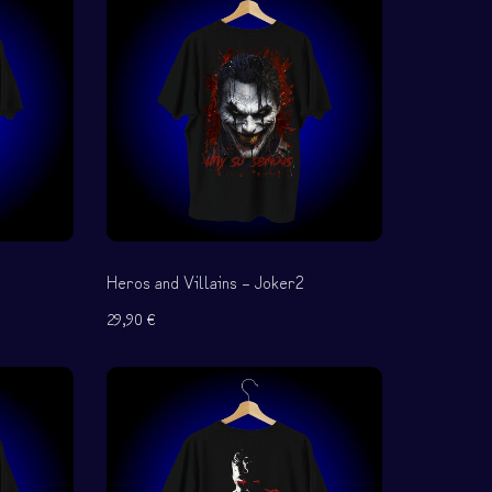
Heros and Villains – Joker2
29,90
€