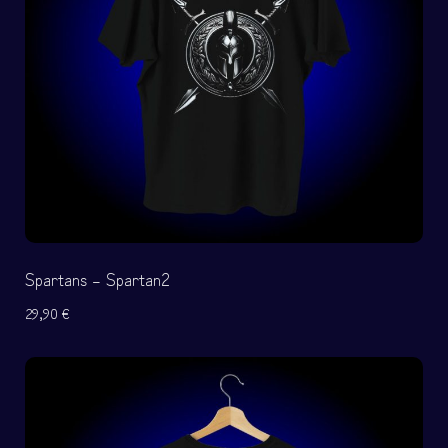
Spartans – Spartan2
29,90
€