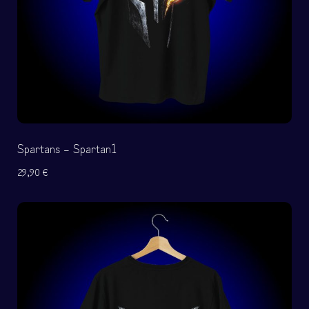
Spartans – Spartan1
29,90
€