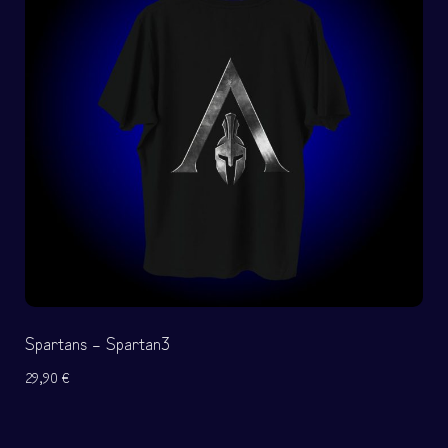
Spartans – Spartan3
29,90
€